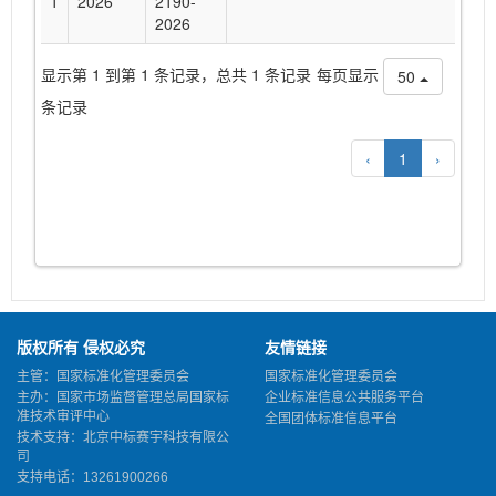
1
2026
2190-
05
2026
显示第 1 到第 1 条记录，总共 1 条记录
每页显示
50
条记录
‹
1
›
版权所有 侵权必究
友情链接
主管：国家标准化管理委员会
国家标准化管理委员会
主办：国家市场监督管理总局国家标
企业标准信息公共服务平台
准技术审评中心
全国团体标准信息平台
技术支持：北京中标赛宇科技有限公
司
支持电话：13261900266