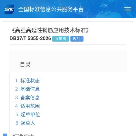
全国标准信息公共服务平台
Togg
navi
首页
地方标准
标准查询
《高强高延性钢筋应用技术标准》
DB37/T 5355-2026
山东省
现行
月报查询
标准公告查询
帮助中心
目录
1
标准状态
2
基础信息
3
备案信息
4
适用范围
5
起草单位
6
起草人