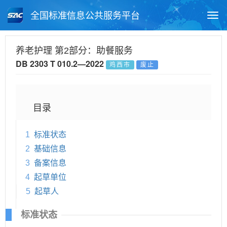
全国标准信息公共服务平台
Togg
navi
首页
地方标准
标准查询
养老护理 第2部分：助餐服务
DB 2303 T 010.2—2022
鸡西市
废止
月报查询
标准公告查询
帮助中心
目录
1
标准状态
2
基础信息
3
备案信息
4
起草单位
5
起草人
标准状态