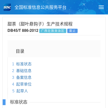
全国标准信息公共服务平台
Togg
navi
首页
地方标准
标准查询
甜茶（甜叶悬钩子）生产技术规程
DB45/T 886-2012
广西壮族自治区
废止
月报查询
标准公告查询
帮助中心
目录
1
标准状态
2
基础信息
3
备案信息
4
起草单位
5
起草人
标准状态