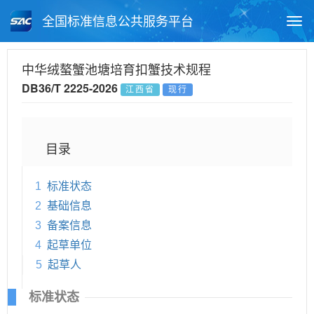
全国标准信息公共服务平台
Togg
navi
首页
地方标准
标准查询
中华绒螯蟹池塘培育扣蟹技术规程
DB36/T 2225-2026
江西省
现行
月报查询
标准公告查询
帮助中心
目录
1
标准状态
2
基础信息
3
备案信息
4
起草单位
5
起草人
标准状态