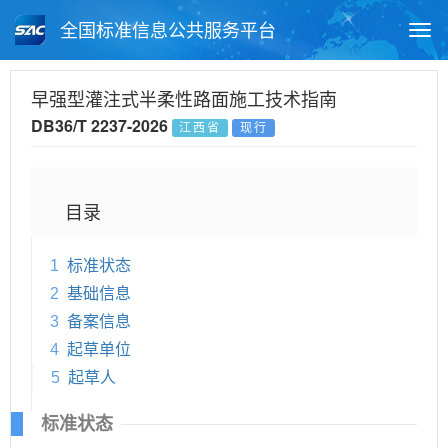
全国标准信息公共服务平台
Togg
navi
首页
地方标准
标准查询
早强型灌注式半柔性路面施工技术指南
DB36/T 2237-2026
江西省
现行
月报查询
标准公告查询
帮助中心
目录
1
标准状态
2
基础信息
3
备案信息
4
起草单位
5
起草人
标准状态