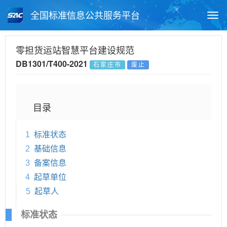
全国标准信息公共服务平台
Togg
navi
首页
地方标准
标准查询
零担货运站智慧平台建设规范
DB1301/T400-2021
石家庄市
废止
月报查询
标准公告查询
帮助中心
目录
1
标准状态
2
基础信息
3
备案信息
4
起草单位
5
起草人
标准状态