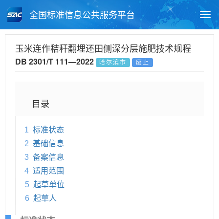
全国标准信息公共服务平台
Togg
navi
首页
地方标准
标准查询
玉米连作秸秆翻埋还田侧深分层施肥技术规程
DB 2301/T 111—2022
哈尔滨市
废止
月报查询
标准公告查询
帮助中心
目录
1
标准状态
2
基础信息
3
备案信息
4
适用范围
5
起草单位
6
起草人