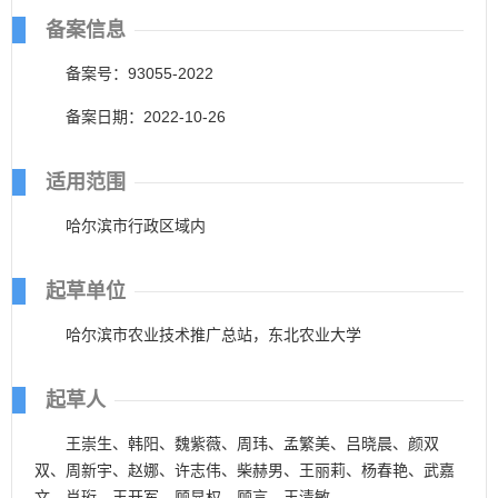
备案信息
备案号：93055-2022
备案日期：2022-10-26
适用范围
哈尔滨市行政区域内
起草单位
哈尔滨市农业技术推广总站，东北农业大学
起草人
王崇生、韩阳、魏紫薇、周玮、孟繁美、吕晓晨、颜双
双、周新宇、赵娜、许志伟、柴赫男、王丽莉、杨春艳、武嘉
文、肖珩、王开军、顾显权、顾言、王清敏