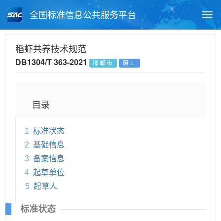
全国标准信息公共服务平台
Togg
navi
首页
地方标准
标准查询
稻虾共养技术规范
DB1304/T 363-2021
邯郸市
废止
月报查询
标准公告查询
帮助中心
目录
1
标准状态
2
基础信息
3
备案信息
4
起草单位
5
起草人
标准状态