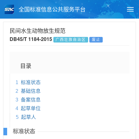
全国标准信息公共服务平台
Togg
navi
首页
地方标准
标准查询
民间水生动物放生规范
DB45/T 1184-2015
广西壮族自治区
废止
月报查询
标准公告查询
帮助中心
目录
1
标准状态
2
基础信息
3
备案信息
4
起草单位
5
起草人
标准状态