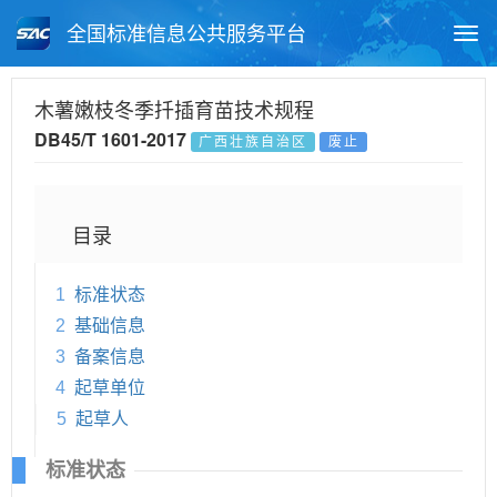
全国标准信息公共服务平台
Togg
navi
首页
地方标准
标准查询
木薯嫩枝冬季扦插育苗技术规程
DB45/T 1601-2017
广西壮族自治区
废止
月报查询
标准公告查询
帮助中心
目录
1
标准状态
2
基础信息
3
备案信息
4
起草单位
5
起草人
标准状态