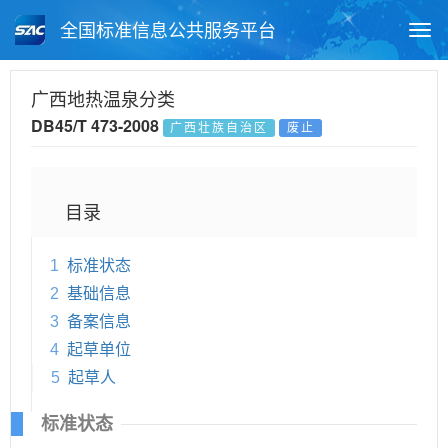
全国标准信息公共服务平台
Togg
navi
首页
地方标准
标准查询
广西地热温泉分类
DB45/T 473-2008
广西壮族自治区
废止
月报查询
标准公告查询
帮助中心
目录
1
标准状态
2
基础信息
3
备案信息
4
起草单位
5
起草人
标准状态