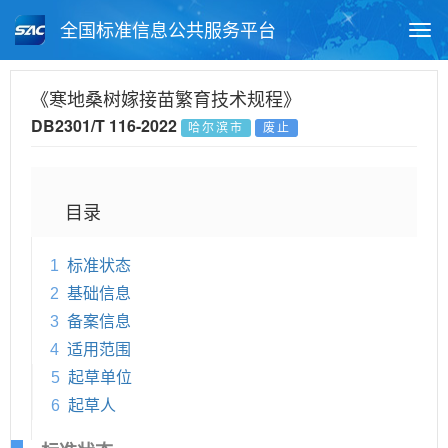
全国标准信息公共服务平台
Togg
navi
首页
地方标准
标准查询
《寒地桑树嫁接苗繁育技术规程》
DB2301/T 116-2022
哈尔滨市
废止
月报查询
标准公告查询
帮助中心
目录
1
标准状态
2
基础信息
3
备案信息
4
适用范围
5
起草单位
6
起草人