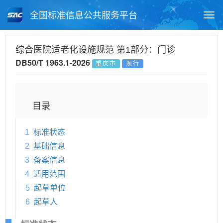
全国标准信息公共服务平台
Togg
navi
首页
地方标准
标准查询
综合医院适老化设施规范 第1部分：门诊
DB50/T 1963.1-2026
重庆市
现行
月报查询
标准公告查询
帮助中心
目录
1
标准状态
2
基础信息
3
备案信息
4
适用范围
5
起草单位
6
起草人