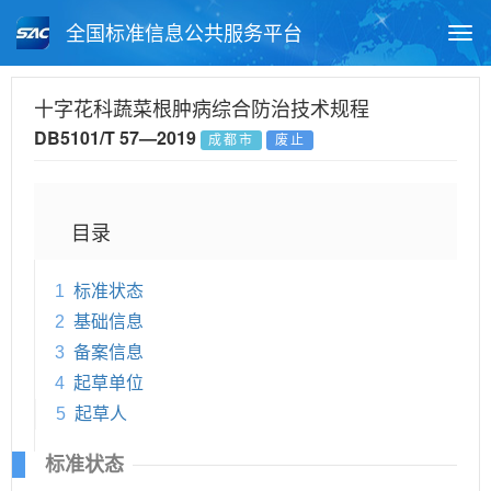
全国标准信息公共服务平台
Togg
navi
首页
地方标准
标准查询
十字花科蔬菜根肿病综合防治技术规程
DB5101/T 57—2019
成都市
废止
月报查询
标准公告查询
帮助中心
目录
1
标准状态
2
基础信息
3
备案信息
4
起草单位
5
起草人
标准状态