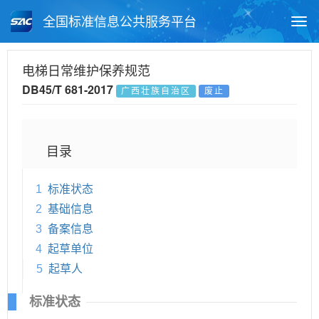
全国标准信息公共服务平台
Togg
navi
首页
地方标准
标准查询
电梯日常维护保养规范
DB45/T 681-2017
广西壮族自治区
废止
月报查询
标准公告查询
帮助中心
目录
1
标准状态
2
基础信息
3
备案信息
4
起草单位
5
起草人
标准状态