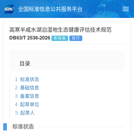
全国标准信息公共服务平台
Togg
navi
首页
地方标准
标准查询
高寒半咸水湖泊湿地生态健康评估技术规范
DB63/T 2536-2026
青海省
现行
月报查询
标准公告查询
帮助中心
目录
1
标准状态
2
基础信息
3
备案信息
4
起草单位
5
起草人
标准状态