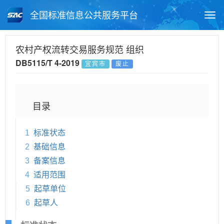
全国标准信息公共服务平台
Togg
navi
首页
地方标准
标准查询
农村产权流转交易服务规范 组织
DB5115/T 4-2019
宜宾市
废止
月报查询
标准公告查询
帮助中心
目录
1
标准状态
2
基础信息
3
备案信息
4
适用范围
5
起草单位
6
起草人