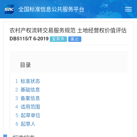
全国标准信息公共服务平台
Togg
navi
首页
地方标准
标准查询
农村产权流转交易服务规范 土地经营权价值评估
DB5115/T 6-2019
宜宾市
废止
月报查询
标准公告查询
帮助中心
目录
1
标准状态
2
基础信息
3
备案信息
4
适用范围
5
起草单位
6
起草人