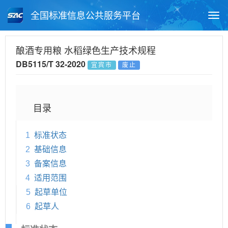
全国标准信息公共服务平台
Togg
navi
首页
地方标准
标准查询
酿酒专用粮 水稻绿色生产技术规程
DB5115/T 32-2020
宜宾市
废止
月报查询
标准公告查询
帮助中心
目录
1
标准状态
2
基础信息
3
备案信息
4
适用范围
5
起草单位
6
起草人