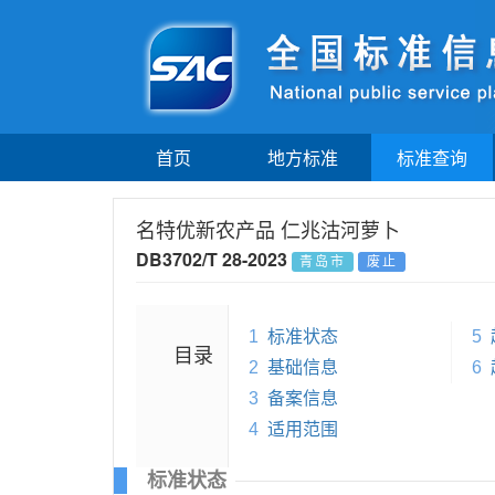
首页
地方标准
标准查询
名特优新农产品 仁兆沽河萝卜
DB3702/T 28-2023
青岛市
废止
1
标准状态
5
目录
2
基础信息
6
3
备案信息
4
适用范围
标准状态