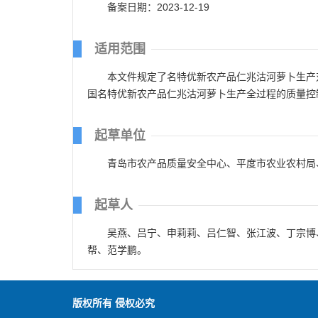
备案日期：2023-12-19
适用范围
本文件规定了名特优新农产品仁兆沽河萝卜生产
国名特优新农产品仁兆沽河萝卜生产全过程的质量控
起草单位
青岛市农产品质量安全中心、平度市农业农村局
起草人
吴燕、吕宁、申莉莉、吕仁智、张江波、丁宗博
帮、范学鹏。
版权所有 侵权必究