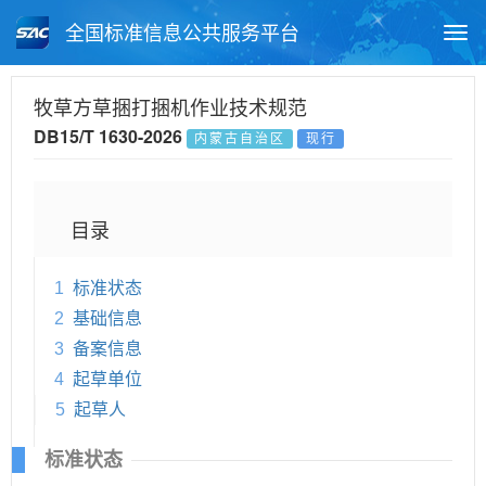
全国标准信息公共服务平台
Togg
navi
首页
地方标准
标准查询
牧草方草捆打捆机作业技术规范
DB15/T 1630-2026
内蒙古自治区
现行
月报查询
标准公告查询
帮助中心
目录
1
标准状态
2
基础信息
3
备案信息
4
起草单位
5
起草人
标准状态