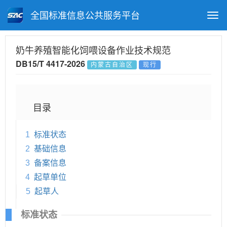
全国标准信息公共服务平台
Togg
navi
首页
地方标准
标准查询
奶牛养殖智能化饲喂设备作业技术规范
DB15/T 4417-2026
内蒙古自治区
现行
月报查询
标准公告查询
帮助中心
目录
1
标准状态
2
基础信息
3
备案信息
4
起草单位
5
起草人
标准状态