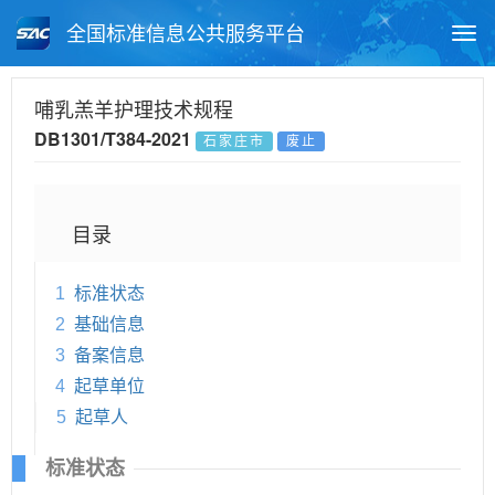
全国标准信息公共服务平台
Togg
navi
首页
地方标准
标准查询
哺乳羔羊护理技术规程
DB1301/T384-2021
石家庄市
废止
月报查询
标准公告查询
帮助中心
目录
1
标准状态
2
基础信息
3
备案信息
4
起草单位
5
起草人
标准状态