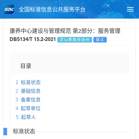
全国标准信息公共服务平台
Togg
navi
首页
地方标准
标准查询
康养中心建设与管理规范 第2部分：服务管理
DB5134/T 15.2-2021
凉山彝族自治州
废止
月报查询
标准公告查询
帮助中心
目录
1
标准状态
2
基础信息
3
备案信息
4
起草单位
5
起草人
标准状态