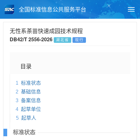
全国标准信息公共服务平台
Togg
navi
首页
地方标准
标准查询
无性系茶苗快速成园技术规程
DB42/T 2556-2026
湖北省
现行
月报查询
标准公告查询
帮助中心
目录
1
标准状态
2
基础信息
3
备案信息
4
起草单位
5
起草人
标准状态