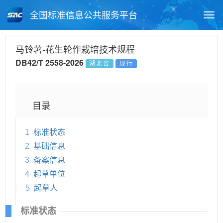
全国标准信息公共服务平台
Togg
navi
首页
地方标准
标准查询
马铃薯-花生轮作栽培技术规程
DB42/T 2558-2026
湖北省
现行
月报查询
标准公告查询
帮助中心
目录
1
标准状态
2
基础信息
3
备案信息
4
起草单位
5
起草人
标准状态