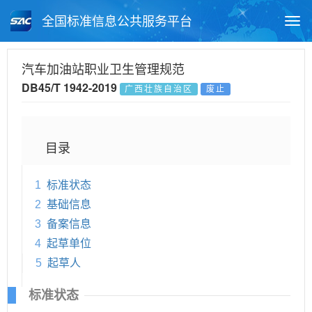
全国标准信息公共服务平台
Togg
navi
首页
地方标准
标准查询
汽车加油站职业卫生管理规范
DB45/T 1942-2019
广西壮族自治区
废止
月报查询
标准公告查询
帮助中心
目录
1
标准状态
2
基础信息
3
备案信息
4
起草单位
5
起草人
标准状态