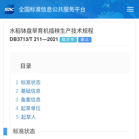
全国标准信息公共服务平台
Togg
navi
首页
地方标准
标准查询
水稻钵盘旱育机插秧生产技术规程
DB3713/T 211—2021
临沂市
废止
月报查询
标准公告查询
帮助中心
目录
1
标准状态
2
基础信息
3
备案信息
4
起草单位
5
起草人
标准状态