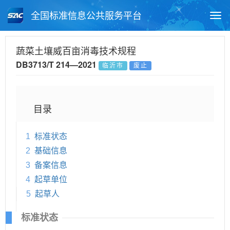
全国标准信息公共服务平台
Togg
navi
首页
地方标准
标准查询
蔬菜土壤威百亩消毒技术规程
DB3713/T 214—2021
临沂市
废止
月报查询
标准公告查询
帮助中心
目录
1
标准状态
2
基础信息
3
备案信息
4
起草单位
5
起草人
标准状态