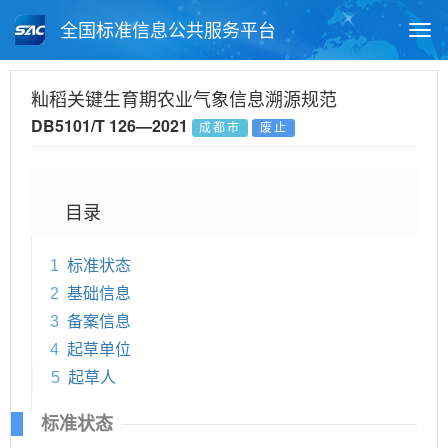
全国标准信息公共服务平台
Togg
navi
首页
地方标准
标准查询
籼稻关键生育期农业气象信息溯源规范
DB5101/T 126—2021
成都市
废止
月报查询
标准公告查询
帮助中心
目录
1
标准状态
2
基础信息
3
备案信息
4
起草单位
5
起草人
标准状态