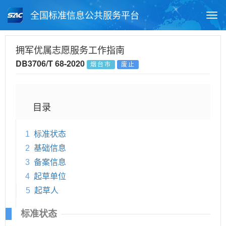
全国标准信息公共服务平台
Togg
navi
首页
地方标准
标准查询
拥军优属志愿服务工作指南
DB3706/T 68-2020
烟台市
废止
月报查询
标准公告查询
帮助中心
目录
1
标准状态
2
基础信息
3
备案信息
4
起草单位
5
起草人
标准状态