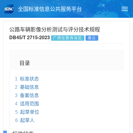
全国标准信息公共服务平台
Togg
navi
首页
地方标准
标准查询
公路车辆影像分析测试与评分技术规程
DB45/T 2715-2023
广西壮族自治区
废止
月报查询
标准公告查询
帮助中心
目录
1
标准状态
2
基础信息
3
备案信息
4
适用范围
5
起草单位
6
起草人