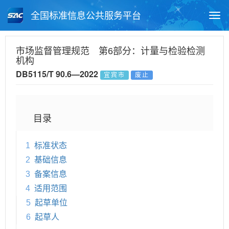
全国标准信息公共服务平台
Togg
navi
首页
地方标准
标准查询
市场监督管理规范 第6部分：计量与检验检测
机构
月报查询
标准公告查询
帮助中心
DB5115/T 90.6—2022
宜宾市
废止
目录
1
标准状态
2
基础信息
3
备案信息
4
适用范围
5
起草单位
6
起草人