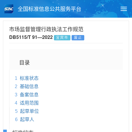
全国标准信息公共服务平台
Togg
navi
首页
地方标准
标准查询
市场监督管理行政执法工作规范
DB5115/T 91—2022
宜宾市
废止
月报查询
标准公告查询
帮助中心
目录
1
标准状态
2
基础信息
3
备案信息
4
适用范围
5
起草单位
6
起草人