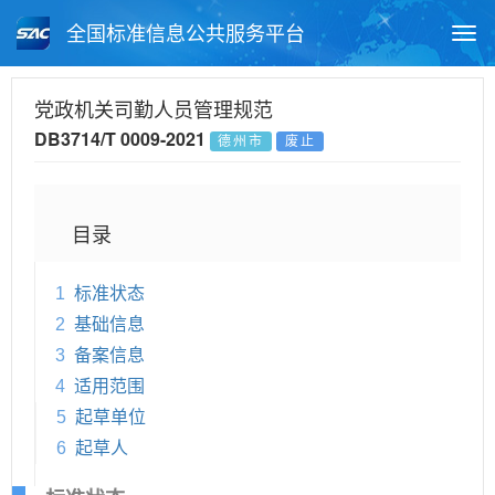
全国标准信息公共服务平台
Togg
navi
首页
地方标准
标准查询
党政机关司勤人员管理规范
DB3714/T 0009-2021
德州市
废止
月报查询
标准公告查询
帮助中心
目录
1
标准状态
2
基础信息
3
备案信息
4
适用范围
5
起草单位
6
起草人