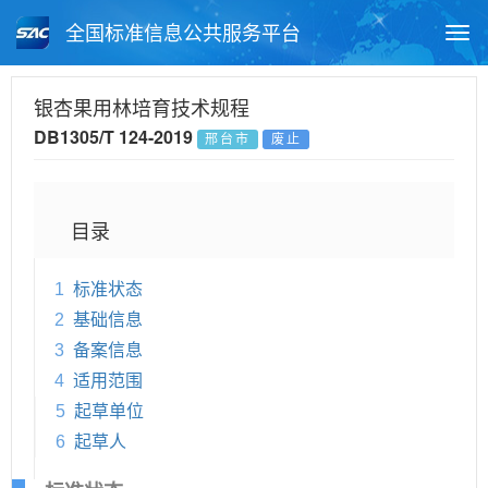
全国标准信息公共服务平台
Togg
navi
首页
地方标准
标准查询
银杏果用林培育技术规程
DB1305/T 124-2019
邢台市
废止
月报查询
标准公告查询
帮助中心
目录
1
标准状态
2
基础信息
3
备案信息
4
适用范围
5
起草单位
6
起草人