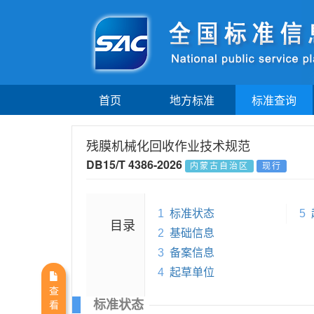
首页
地方标准
标准查询
残膜机械化回收作业技术规范
DB15/T 4386-2026
内蒙古自治区
现行
1
标准状态
5
目录
2
基础信息
3
备案信息
4
起草单位
查
标准状态
看