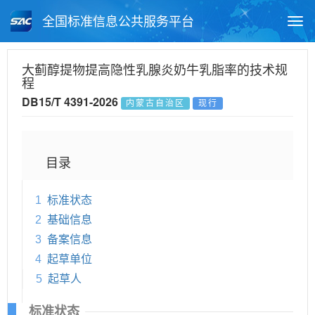
全国标准信息公共服务平台
Togg
navi
首页
地方标准
标准查询
大蓟醇提物提高隐性乳腺炎奶牛乳脂率的技术规
程
月报查询
标准公告查询
帮助中心
DB15/T 4391-2026
内蒙古自治区
现行
目录
1
标准状态
2
基础信息
3
备案信息
4
起草单位
5
起草人
标准状态