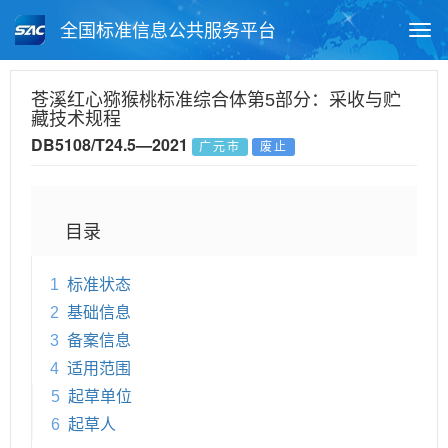
全国标准信息公共服务平台
Togg
navi
首页
地方标准
标准查询
苍溪红心猕猴桃标准综合体第5部分：采收与贮
藏技术规程
月报查询
标准公告查询
帮助中心
DB5108/T24.5—2021
广元市
废止
目录
1
标准状态
2
基础信息
3
备案信息
4
适用范围
5
起草单位
6
起草人