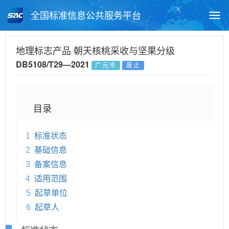
全国标准信息公共服务平台
Togg
navi
首页
地方标准
标准查询
地理标志产品 朝天核桃采收与坚果分级
DB5108/T29—2021
广元市
废止
月报查询
标准公告查询
帮助中心
目录
1
标准状态
2
基础信息
3
备案信息
4
适用范围
5
起草单位
6
起草人