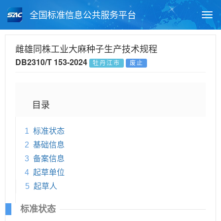
全国标准信息公共服务平台
Togg
navi
首页
地方标准
标准查询
雌雄同株工业大麻种子生产技术规程
DB2310/T 153-2024
牡丹江市
废止
月报查询
标准公告查询
帮助中心
目录
1
标准状态
2
基础信息
3
备案信息
4
起草单位
5
起草人
标准状态