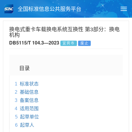
全国标准信息公共服务平台
Togg
navi
首页
地方标准
标准查询
换电式重卡车载换电系统互换性 第3部分：换电
机构
月报查询
标准公告查询
帮助中心
DB5115/T 104.3—2023
宜宾市
废止
目录
1
标准状态
2
基础信息
3
备案信息
4
适用范围
5
起草单位
6
起草人