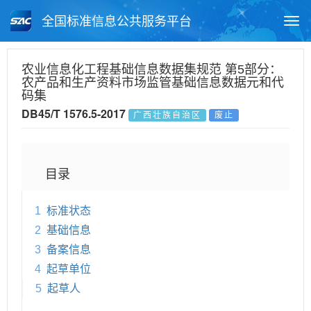
全国标准信息公共服务平台
Togg
navi
首页
地方标准
标准查询
农业信息化工程基础信息数据集规范 第5部分：
农产品和生产资料市场监管基础信息数据元和代
月报查询
标准公告查询
帮助中心
码集
DB45/T 1576.5-2017
广西壮族自治区
废止
目录
1
标准状态
2
基础信息
3
备案信息
4
起草单位
5
起草人