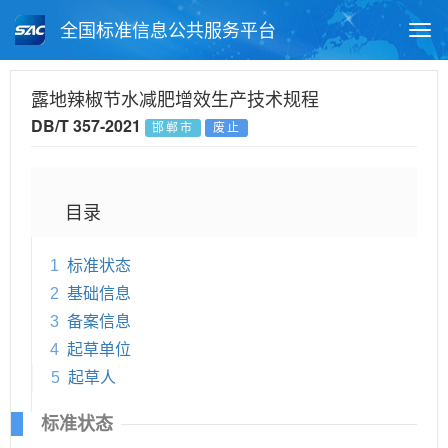
全国标准信息公共服务平台
Togg
navi
首页
地方标准
标准查询
露地辣椒节水减肥增效生产技术规程
DB/T 357-2021
邯郸市
废止
月报查询
标准公告查询
帮助中心
目录
1
标准状态
2
基础信息
3
备案信息
4
起草单位
5
起草人
标准状态