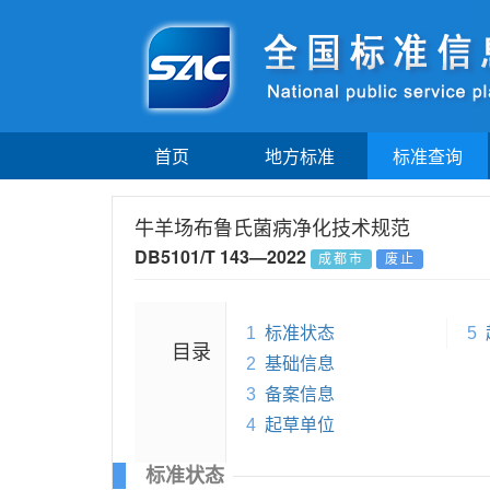
首页
地方标准
标准查询
牛羊场布鲁氏菌病净化技术规范
DB5101/T 143—2022
成都市
废止
1
标准状态
5
目录
2
基础信息
3
备案信息
4
起草单位
标准状态