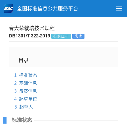
全国标准信息公共服务平台
Togg
navi
首页
地方标准
标准查询
春大葱栽培技术规程
DB1301/T 322-2019
石家庄市
废止
月报查询
标准公告查询
帮助中心
目录
1
标准状态
2
基础信息
3
备案信息
4
起草单位
5
起草人
标准状态