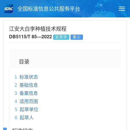
全国标准信息公共服务平台
Togg
navi
首页
地方标准
标准查询
江安大白李种植技术规程
DB5115/T 85—2022
宜宾市
废止
月报查询
标准公告查询
帮助中心
目录
1
标准状态
2
基础信息
3
备案信息
4
适用范围
5
起草单位
6
起草人