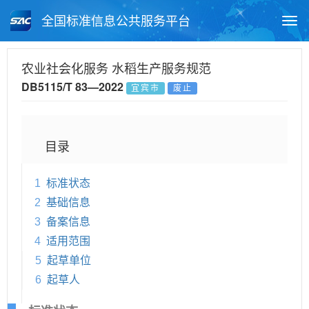
全国标准信息公共服务平台
Togg
navi
首页
地方标准
标准查询
农业社会化服务 水稻生产服务规范
DB5115/T 83—2022
宜宾市
废止
月报查询
标准公告查询
帮助中心
目录
1
标准状态
2
基础信息
3
备案信息
4
适用范围
5
起草单位
6
起草人