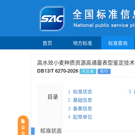
首页
地方标准
标准查询
高水效小麦种质资源高通量表型鉴定技术
DB13/T 6270-2026
河北省
现行
1
标准状态
5
目录
2
基础信息
3
备案信息
4
起草单位
查
标准状态
看